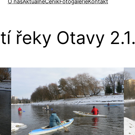
O nás
Aktuálně
Ceník
Fotogalerie
Kontakt
tí řeky Otavy 2.1